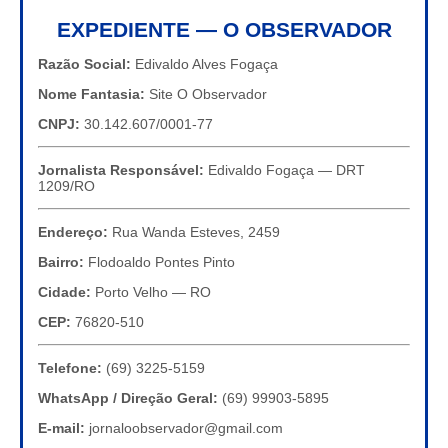
EXPEDIENTE — O OBSERVADOR
Razão Social:
Edivaldo Alves Fogaça
Nome Fantasia:
Site O Observador
CNPJ:
30.142.607/0001-77
Jornalista Responsável:
Edivaldo Fogaça — DRT
1209/RO
Endereço:
Rua Wanda Esteves, 2459
Bairro:
Flodoaldo Pontes Pinto
Cidade:
Porto Velho — RO
CEP:
76820-510
Telefone:
(69) 3225-5159
WhatsApp / Direção Geral:
(69) 99903-5895
E-mail:
jornaloobservador@gmail.com