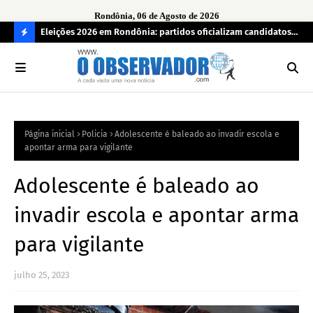
Rondônia, 06 de Agosto de 2026
grama
Eleições 2026 em Rondônia: partidos oficializam candidatos a
Car
deputado estadual, partidos não conseguem formar chapas
apr
C
completas
O
N
FI
Página inicial
Policia
Adolescente é baleado ao invadir escola e
R
apontar arma para vigilante
A
Adolescente é baleado ao
invadir escola e apontar arma
para vigilante
julho 25, 2023