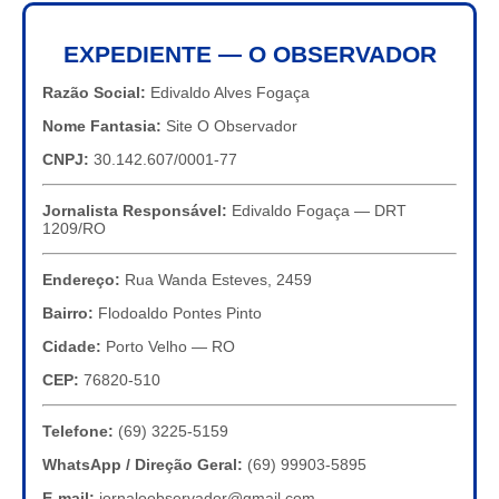
EXPEDIENTE — O OBSERVADOR
Razão Social:
Edivaldo Alves Fogaça
Nome Fantasia:
Site O Observador
CNPJ:
30.142.607/0001-77
Jornalista Responsável:
Edivaldo Fogaça — DRT
1209/RO
Endereço:
Rua Wanda Esteves, 2459
Bairro:
Flodoaldo Pontes Pinto
Cidade:
Porto Velho — RO
CEP:
76820-510
Telefone:
(69) 3225-5159
WhatsApp / Direção Geral:
(69) 99903-5895
E-mail:
jornaloobservador@gmail.com