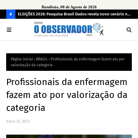
Rondônia, 08 de Agosto de 2026
eúne mais
ELEIÇÕES 2026: Pesquisa Brasil Dados revela novo cenário na
Sam
disputa pelo Governo de Rondônia
des
C
O
N
FI
Página inicial
BRASIL
Profissionais da enfermagem fazem ato por
R
valorização da categoria
A
Profissionais da enfermagem
fazem ato por valorização da
categoria
maio 22, 2023