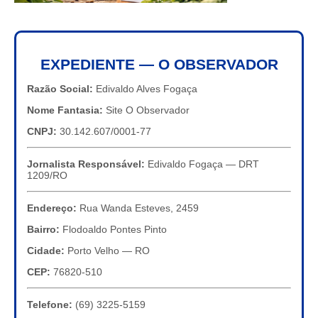
EXPEDIENTE — O OBSERVADOR
Razão Social:
Edivaldo Alves Fogaça
Nome Fantasia:
Site O Observador
CNPJ:
30.142.607/0001-77
Jornalista Responsável:
Edivaldo Fogaça — DRT
1209/RO
Endereço:
Rua Wanda Esteves, 2459
Bairro:
Flodoaldo Pontes Pinto
Cidade:
Porto Velho — RO
CEP:
76820-510
Telefone:
(69) 3225-5159