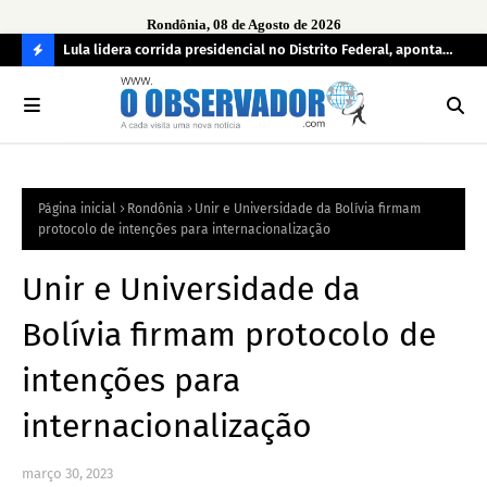
Rondônia, 08 de Agosto de 2026
tuou
Lula lidera corrida presidencial no Distrito Federal, aponta
Lei
pesquisa; Flávio Bolsonaro aparece em segundo
Kok
C
O
N
FI
Página inicial
Rondônia
Unir e Universidade da Bolívia firmam
R
protocolo de intenções para internacionalização
A
Unir e Universidade da
Bolívia firmam protocolo de
intenções para
internacionalização
março 30, 2023