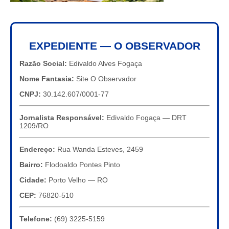
EXPEDIENTE — O OBSERVADOR
Razão Social:
Edivaldo Alves Fogaça
Nome Fantasia:
Site O Observador
CNPJ:
30.142.607/0001-77
Jornalista Responsável:
Edivaldo Fogaça — DRT
1209/RO
Endereço:
Rua Wanda Esteves, 2459
Bairro:
Flodoaldo Pontes Pinto
Cidade:
Porto Velho — RO
CEP:
76820-510
Telefone:
(69) 3225-5159