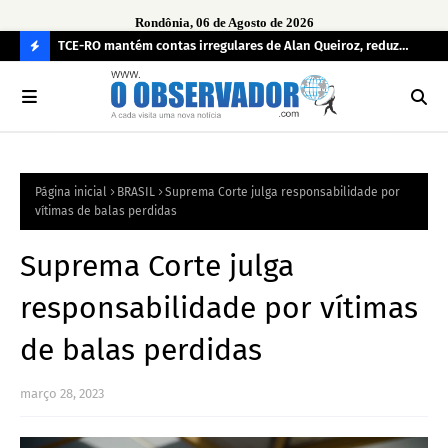
Rondônia, 06 de Agosto de 2026
e
TCE-RO mantém contas irregulares de Alan Queiroz, reduz
Fe
multa e caso pode gerar Inelegibilidade
Ron
C
O
N
FI
Página inicial
BRASIL
Suprema Corte julga responsabilidade por
R
vítimas de balas perdidas
A
Suprema Corte julga
responsabilidade por vítimas
de balas perdidas
março 28, 2023