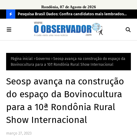
Rondônia, 07 de Agosto de 2026
 pendência
Pesquisa Brasil Dados: Confira candidatos mais lembrados
PL 
pelo eleitorado de Rondônia para deputado estadual
com
C
O
N
FI
Página inicial
Governo
Seosp avança na construção do espaço da
R
Bovinocultura para a 10ª Rondônia Rural Show Internacional
A
Seosp avança na construção
do espaço da Bovinocultura
para a 10ª Rondônia Rural
Show Internacional
março 27, 2023