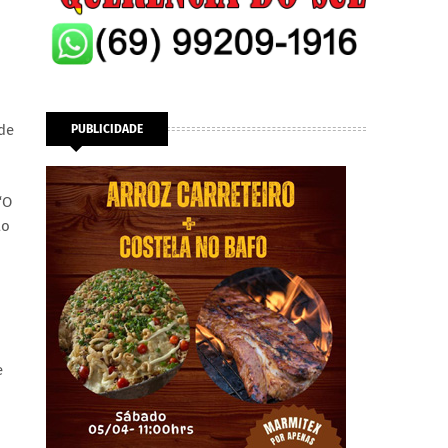
 de
PUBLICIDADE
“O
ão
e