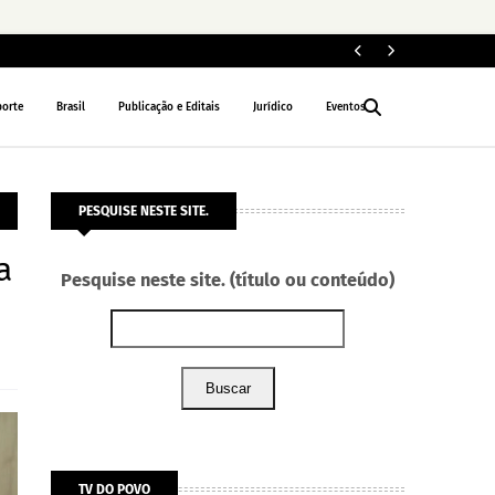
Fi
NACIONAL
porte
Brasil
Publicação e Editais
Jurídico
Eventos
PESQUISE NESTE SITE.
a
Pesquise neste site. (título ou conteúdo)
Buscar
TV DO POVO