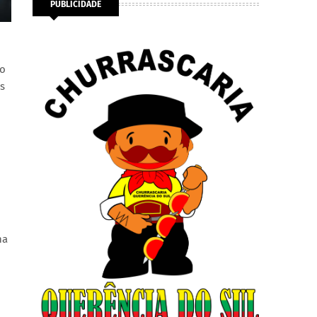
PUBLICIDADE
ão
s
na