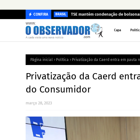
TSE mantém condenação de bolsonari
CONFIRA
BRASIL
Capa
Polític
Página inicial
Política
Privatização da Caerd entra em pauta
Privatização da Caerd ent
do Consumidor
março 28, 2023