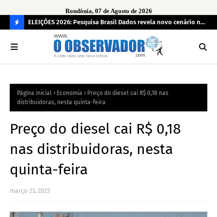
Rondônia, 07 de Agosto de 2026
eúne mais
ELEIÇÕES 2026: Pesquisa Brasil Dados revela novo cenário na
Sam
disputa pelo Governo de Rondônia
des
C
O
N
FI
Página inicial
Economia
Preço do diesel cai R$ 0,18 nas
R
distribuidoras, nesta quinta-feira
A
Preço do diesel cai R$ 0,18
nas distribuidoras, nesta
quinta-feira
março 23, 2023