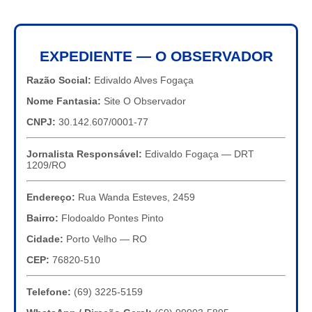
EXPEDIENTE — O OBSERVADOR
Razão Social:
Edivaldo Alves Fogaça
Nome Fantasia:
Site O Observador
CNPJ:
30.142.607/0001-77
Jornalista Responsável:
Edivaldo Fogaça — DRT
1209/RO
Endereço:
Rua Wanda Esteves, 2459
Bairro:
Flodoaldo Pontes Pinto
Cidade:
Porto Velho — RO
CEP:
76820-510
Telefone:
(69) 3225-5159