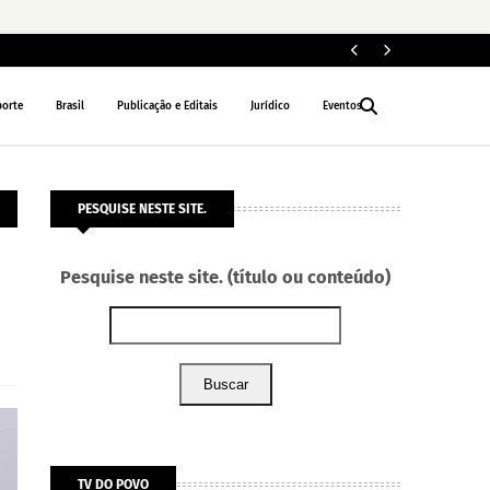
Fe
POLÍTICA
porte
Brasil
Publicação e Editais
Jurídico
Eventos
PESQUISE NESTE SITE.
Pesquise neste site. (título ou conteúdo)
Buscar
TV DO POVO