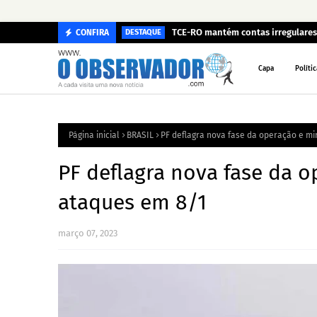
TCE-RO mantém contas irregulares 
CONFIRA
DESTAQUE
Capa
Polític
Página inicial
BRASIL
PF deflagra nova fase da operação e mi
PF deflagra nova fase da o
ataques em 8/1
março 07, 2023