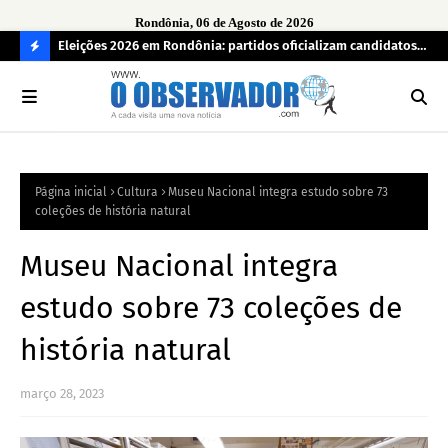
Rondônia, 06 de Agosto de 2026
grama
Eleições 2026 em Rondônia: partidos oficializam candidatos a
Car
deputado estadual, partidos não conseguem formar chapas
apr
C
completas
O
N
FI
Página inicial
Cultura
Museu Nacional integra estudo sobre 73
R
coleções de história natural
A
Museu Nacional integra
estudo sobre 73 coleções de
história natural
março 28, 2023