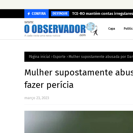
TCE-RO mantém contas irregulares 
CONFIRA
DESTAQUE
Capa
Polític
Página inicial
Esporte
Mulher supostamente abusada por Danie
Mulher supostamente abusa
fazer perícia
março 23, 2023