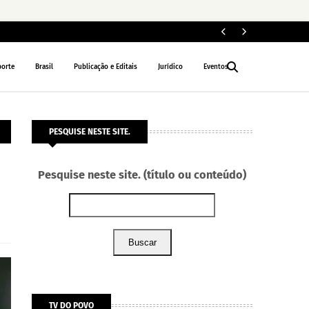
Fe
POLÍTICA
porte
Brasil
Publicação e Editais
Jurídico
Eventos
PESQUISE NESTE SITE.
Pesquise neste site. (título ou conteúdo)
Buscar
TV DO POVO