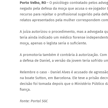
Porto Velho, RO -
O psicólogo contratado pelos advoga
negado pela defesa da moça que acusa o ex-jogador D
recurso para rejeitar o profissional sugerido pela def
relatos apresentados pela mulher correspondem com o
A juíza autorizou o procedimento, mas a advogada que
teria ainda indicado um médico forense independente
moça, apenas o legista seria o suficiente.
A promotoria também é contrária à autorização. Com o
a defesa de Daniel, a versão da jovem teria sofrido u
Relembre o caso - Daniel Alves é acusado de agressão
na boate Sutton, em Barcelona. Ele teve a prisão dec
decisão foi tomada depois que o Ministério Público d
fiança.
Fonte: Portal SGC