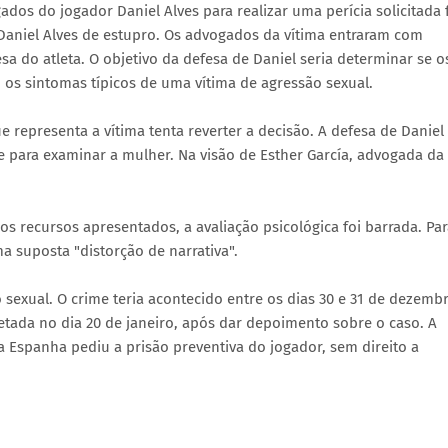
dos do jogador Daniel Alves para realizar uma perícia solicitada 
aniel Alves de estupro. Os advogados da vítima entraram com
esa do atleta. O objetivo da defesa de Daniel seria determinar se o
s sintomas típicos de uma vítima de agressão sexual.
 representa a vítima tenta reverter a decisão. A defesa de Daniel
 para examinar a mulher. Na visão de Esther García, advogada da
s recursos apresentados, a avaliação psicológica foi barrada. Pa
ma suposta "distorção de narrativa".
 sexual. O crime teria acontecido entre os dias 30 e 31 de dezemb
retada no dia 20 de janeiro, após dar depoimento sobre o caso. A
a Espanha pediu a prisão preventiva do jogador, sem direito a