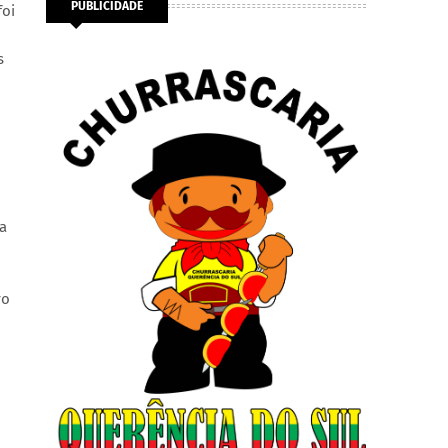
PUBLICIDADE
foi
s
ra
ro