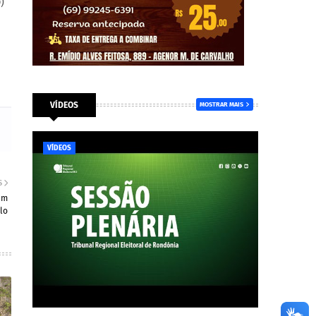
)
VÍDEOS
MOSTRAR MAIS
VÍDEOS
S
em
lo