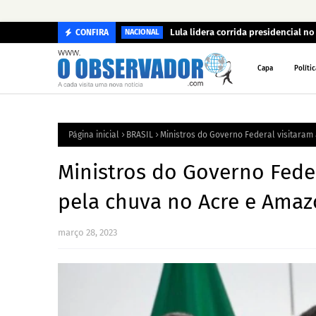
Lula lidera corrida presidencial n
CONFIRA
NACIONAL
Capa
Polític
Página inicial
BRASIL
Ministros do Governo Federal visitara
Ministros do Governo Fede
pela chuva no Acre e Ama
março 28, 2023