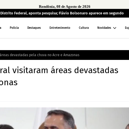
Rondônia, 08 de Agosto de 2026
o Distrito Federal, aponta pesquisa; Flávio Bolsonaro aparece em segundo
a
Polícia
Destaques
Entretenimento
Cultura
Novidades
Es
m áreas devastadas pela chuva no Acre e Amazonas
ral visitaram áreas devastadas
zonas