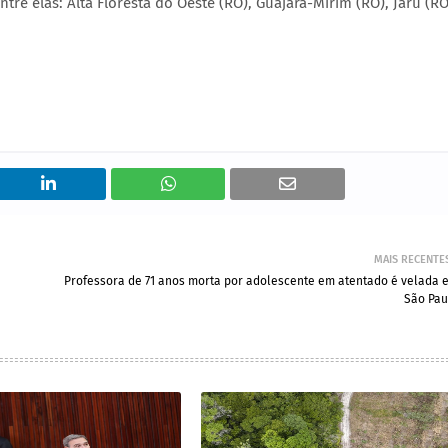
ntre elas: Alta Floresta do Oeste (RO), Guajará-Mirim (RO), Jaru (RO
MAIS RECENTE
Professora de 71 anos morta por adolescente em atentado é velada 
São Pau