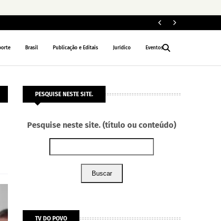
Le
NACIONAL
porte
Brasil
Publicação e Editais
Jurídico
Eventos
PESQUISE NESTE SITE.
Pesquise neste site. (título ou conteúdo)
Buscar
TV DO POVO