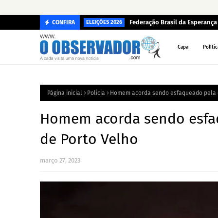
na pandemia
Federação Brasil da Esperanç
CONFIRA
ELEIÇÕES 2026
Capa
Polític
Página inicial
Policia
Homem acorda sendo esfaqueado pela e
Homem acorda sendo esfaq
de Porto Velho
março 27, 2023