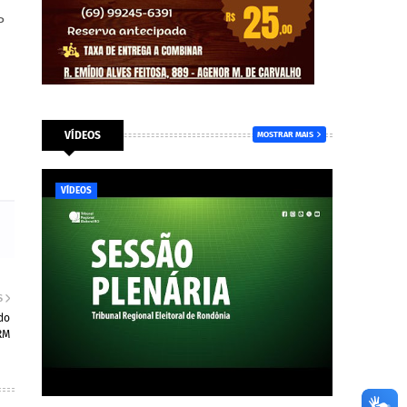
P
VÍDEOS
MOSTRAR MAIS
VÍDEOS
S
do
RM