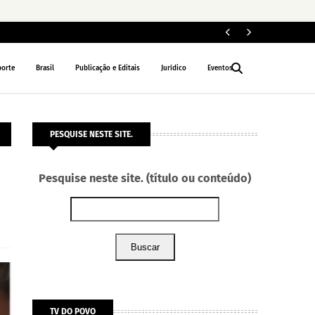
PM 
POLÍCIA
porte
Brasil
Publicação e Editais
Jurídico
Eventos
PESQUISE NESTE SITE.
Pesquise neste site. (título ou conteúdo)
Buscar
TV DO POVO