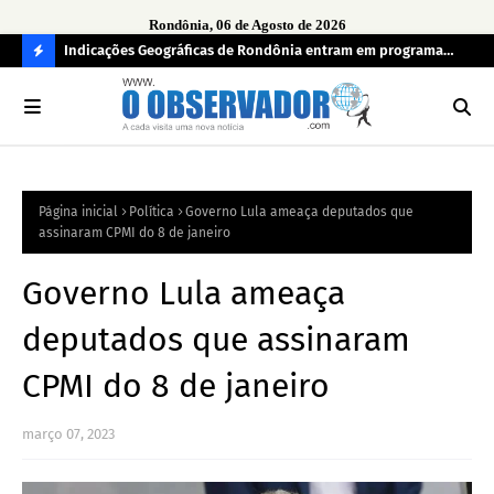
Rondônia, 06 de Agosto de 2026
ndecisos
Indicações Geográficas de Rondônia entram em programa
Seg
internacional para acelerar negócios
his
C
O
N
FI
Página inicial
Política
Governo Lula ameaça deputados que
R
assinaram CPMI do 8 de janeiro
A
Governo Lula ameaça
deputados que assinaram
CPMI do 8 de janeiro
março 07, 2023