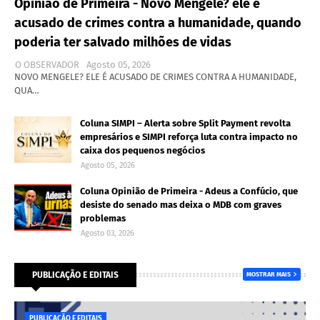
Opinião de Primeira - Novo Mengele? ele é
acusado de crimes contra a humanidade, quando
poderia ter salvado milhões de vidas
O OBSERVADOR
Agosto 05, 2026
NOVO MENGELE? ELE É ACUSADO DE CRIMES CONTRA A HUMANIDADE,
QUA…
Coluna SIMPI – Alerta sobre Split Payment revolta
empresários e SIMPI reforça luta contra impacto no
caixa dos pequenos negócios
Agosto 05, 2026
Coluna Opinião de Primeira - Adeus a Confúcio, que
desiste do senado mas deixa o MDB com graves
problemas
Agosto 03, 2026
PUBLICAÇÃO E EDITAIS
MOSTRAR MAIS
PUBLICAÇÃO E EDITAIS