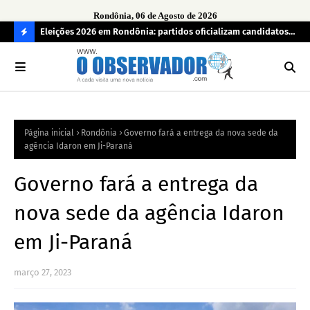
Rondônia, 06 de Agosto de 2026
grama
Eleições 2026 em Rondônia: partidos oficializam candidatos a
Car
deputado estadual, partidos não conseguem formar chapas
apr
C
completas
O
N
FI
Página inicial
Rondônia
Governo fará a entrega da nova sede da
R
agência Idaron em Ji-Paraná
A
Governo fará a entrega da
nova sede da agência Idaron
em Ji-Paraná
março 27, 2023