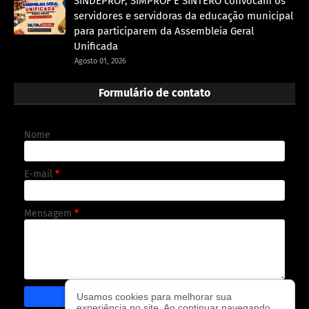
SINDEPROF, SIMPROF E SINTERO convocam os
servidores e servidoras da educação municipal
para participarem da Assembleia Geral
Unificada
Agosto 01, 2026
Formulário de contato
Nome
E-mail
*
Mensagem
*
Usamos cookies para melhorar sua
experiência no site. Ao continuar navegando,