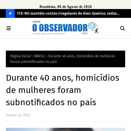
Rondônia, 06 de Agosto de 2026
e
TCE-RO mantém contas irregulares de Alan Queiroz, reduz
Fe
multa e caso pode gerar Inelegibilidade
Ron
C
O
N
FI
Página inicial
BRASIL
Durante 40 anos, homicídios de mulheres
R
foram subnotificados no país
A
Durante 40 anos, homicídios
de mulheres foram
subnotificados no país
março 22, 2023