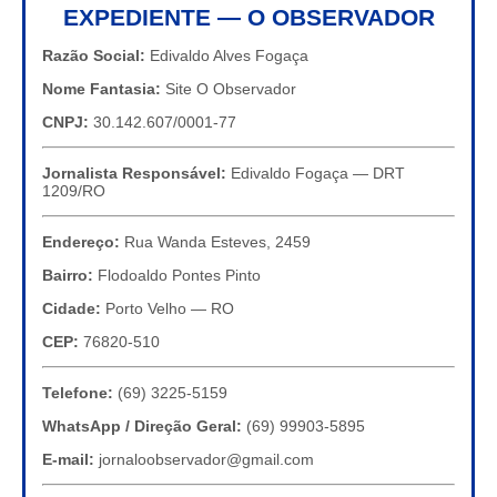
EXPEDIENTE — O OBSERVADOR
Razão Social:
Edivaldo Alves Fogaça
Nome Fantasia:
Site O Observador
CNPJ:
30.142.607/0001-77
Jornalista Responsável:
Edivaldo Fogaça — DRT
1209/RO
Endereço:
Rua Wanda Esteves, 2459
Bairro:
Flodoaldo Pontes Pinto
Cidade:
Porto Velho — RO
CEP:
76820-510
Telefone:
(69) 3225-5159
WhatsApp / Direção Geral:
(69) 99903-5895
E-mail:
jornaloobservador@gmail.com