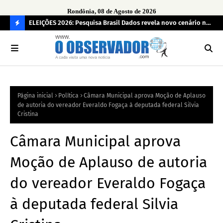
Rondônia, 08 de Agosto de 2026
eúne mais
ELEIÇÕES 2026: Pesquisa Brasil Dados revela novo cenário na
Sam
disputa pelo Governo de Rondônia
des
C
O
N
FI
Página inicial
Política
Câmara Municipal aprova Moção de Aplauso
R
de autoria do vereador Everaldo Fogaça à deputada federal Silvia
A
Cristina
Câmara Municipal aprova
Moção de Aplauso de autoria
do vereador Everaldo Fogaça
à deputada federal Silvia