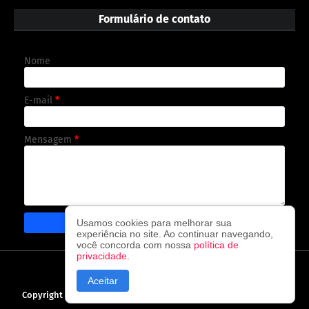
Formulário de contato
Nome
E-mail
*
Mensagem
*
Usamos cookies para melhorar sua
experiência no site. Ao continuar navegando,
você concorda com nossa
política de
privacidade
.
CAPA
CONTATO
POLÍTICA DE PRIVACIDADE
Aceitar
Copyright ©
2026
O observador - A cada visita uma nova notícia!