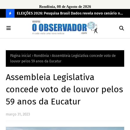
Rondônia, 08 de Agosto de 2026
eúne mais
ELEIÇÕES 2026: Pesquisa Brasil Dados revela novo cenário na
Sam
disputa pelo Governo de Rondônia
des
C
O
N
FI
Página inicial
Rondônia
Assembleia Legislativa concede voto de
R
louvor pelos 59 anos da Eucatur
A
Assembleia Legislativa
concede voto de louvor pelos
59 anos da Eucatur
março 31, 2023