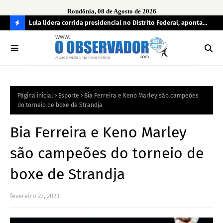
Rondônia, 08 de Agosto de 2026
tuou
Lula lidera corrida presidencial no Distrito Federal, aponta
Lei
pesquisa; Flávio Bolsonaro aparece em segundo
Kok
C
O
N
FI
Página inicial
Esporte
Bia Ferreira e Keno Marley são campeões
R
do torneio de boxe de Strandja
A
Bia Ferreira e Keno Marley
são campeões do torneio de
boxe de Strandja
fevereiro 27, 2023