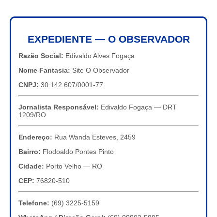
EXPEDIENTE — O OBSERVADOR
Razão Social:
Edivaldo Alves Fogaça
Nome Fantasia:
Site O Observador
CNPJ:
30.142.607/0001-77
Jornalista Responsável:
Edivaldo Fogaça — DRT
1209/RO
Endereço:
Rua Wanda Esteves, 2459
Bairro:
Flodoaldo Pontes Pinto
Cidade:
Porto Velho — RO
CEP:
76820-510
Telefone:
(69) 3225-5159