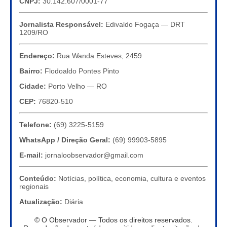
CNPJ:
30.142.607/0001-77
Jornalista Responsável:
Edivaldo Fogaça — DRT
1209/RO
Endereço:
Rua Wanda Esteves, 2459
Bairro:
Flodoaldo Pontes Pinto
Cidade:
Porto Velho — RO
CEP:
76820-510
Telefone:
(69) 3225-5159
WhatsApp / Direção Geral:
(69) 99903-5895
E-mail:
jornaloobservador@gmail.com
Conteúdo:
Notícias, política, economia, cultura e eventos
regionais
Atualização:
Diária
© O Observador — Todos os direitos reservados.