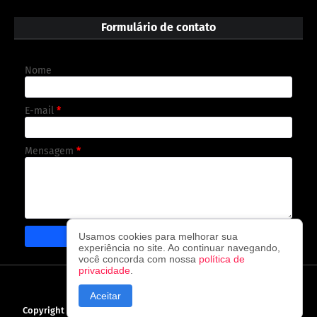
Formulário de contato
Nome
E-mail
*
Mensagem
*
Usamos cookies para melhorar sua
experiência no site. Ao continuar navegando,
você concorda com nossa
política de
privacidade
.
CAPA
CONTATO
POLÍTICA DE PRIVACIDADE
Aceitar
Copyright ©
2026
O observador - A cada visita uma nova notícia!