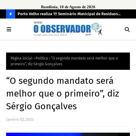
Rondônia, 10 de Agosto de 2026
zação
Porto Velho realiza 1º Seminário Municipal de Resíduos
2ª 
Sólidos no dia 14 de agosto
jus
C
O
N
FI
Página inicial
Política
“O segundo mandato será melhor que o
R
primeiro”, diz Sérgio Gonçalves
A
“O segundo mandato será
melhor que o primeiro”, diz
Sérgio Gonçalves
janeiro 02, 2023