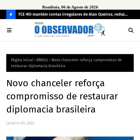
Rondônia, 06 de Agosto de 2026
e
TCE-RO mantém contas irregulares de Alan Queiroz, reduz
Fe
multa e caso pode gerar Inelegibilidade
Ron
C
O
N
FI
Página inicial
BRASIL
Novo chanceler reforça compromisso de
R
restaurar diplomacia brasileira
A
Novo chanceler reforça
compromisso de restaurar
diplomacia brasileira
janeiro 03, 2023