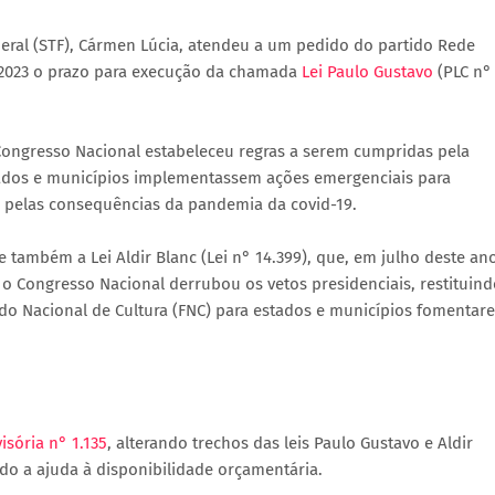
eral (STF), Cármen Lúcia, atendeu a um pedido do partido Rede
 2023 o prazo para execução da chamada
Lei Paulo Gustavo
(PLC n°
 Congresso Nacional estabeleceu regras a serem cumpridas pela
tados e municípios implementassem ações emergenciais para
s pelas consequências da pandemia da covid-19.
e também a Lei Aldir Blanc (Lei n° 14.399), que, em julho deste an
s o Congresso Nacional derrubou os vetos presidenciais, restituin
ndo Nacional de Cultura (FNC) para estados e municípios fomentar
isória n° 1.135
, alterando trechos das leis Paulo Gustavo e Aldir
do a ajuda à disponibilidade orçamentária.