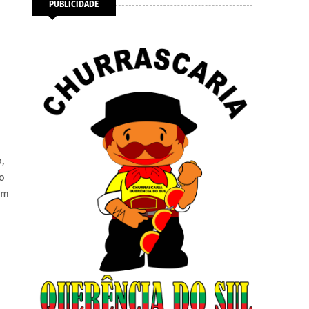
PUBLICIDADE
o,
do
em