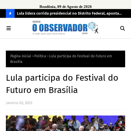
Rondônia, 09 de Agosto de 2026
tuou
Lula lidera corrida presidencial no Distrito Federal, aponta
Lei
pesquisa; Flávio Bolsonaro aparece em segundo
Kok
C
O
N
FI
Página inicial
Política
Lula participa do Festival do Futuro em
R
Brasília
A
Lula participa do Festival do
Futuro em Brasília
janeiro 02, 2023