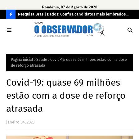
Rondônia, 07 de Agosto de 2026
 pendência
Pesquisa Brasil Dados: Confira candidatos mais lembrados
PL 
pelo eleitorado de Rondônia para deputado estadual
com
C
O
N
FI
Página inicial
Saúde
Covid-19: quase 69 milhões estão com a dose
R
de reforço atrasada
A
Covid-19: quase 69 milhões
estão com a dose de reforço
atrasada
janeiro 04, 2023