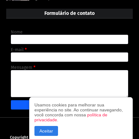
Formulário de contato
Nome
E-mail
*
Mensagem
*
Usamos cookies para melhorar sua
experiência no site. Ao continuar navegando,
você concorda com nossa
política de
privacidade
.
CAPA
CONTATO
POLÍTICA DE PRIVACIDADE
Aceitar
Copyright ©
2026
O observador - A cada visita uma nova notícia!