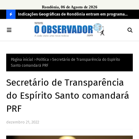
Rondônia, 06 de Agosto de 2026
ndecisos
Indicações Geográficas de Rondônia entram em programa
Seg
internacional para acelerar negócios
his
C
O
N
FI
Página inicial
Política
Secretário de Transparência do Espírito
R
Santo comandará PRF
A
Secretário de Transparência
do Espírito Santo comandará
PRF
dezembro 21, 2022