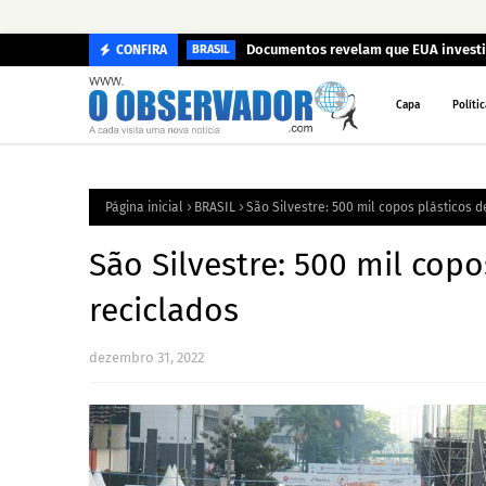
Documentos revelam que EUA investi
CONFIRA
BRASIL
Capa
Polític
Página inicial
BRASIL
São Silvestre: 500 mil copos plásticos 
São Silvestre: 500 mil copo
reciclados
dezembro 31, 2022