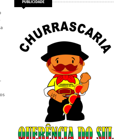
PUBLICIDADE
o
e
 a
.
ros