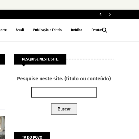
For
POLÍCIA
porte
Brasil
Publicação e Editais
Jurídico
Eventos
PESQUISE NESTE SITE.
Pesquise neste site. (título ou conteúdo)
Buscar
TV DO POVO