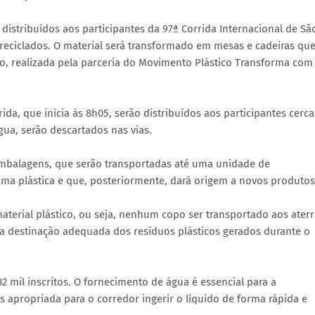
distribuídos aos participantes da 97ª Corrida Internacional de Sã
ão reciclados. O material será transformado em mesas e cadeiras qu
ção, realizada pela parceria do Movimento Plástico Transforma com
da, que inicia às 8h05, serão distribuídos aos participantes cerca
ua, serão descartados nas vias.
mbalagens, que serão transportadas até uma unidade de
ima plástica e que, posteriormente, dará origem a novos produtos
material plástico, ou seja, nenhum copo ser transportado aos ater
r a destinação adequada dos resíduos plásticos gerados durante o
2 mil inscritos. O fornecimento de água é essencial para a
s apropriada para o corredor ingerir o líquido de forma rápida e