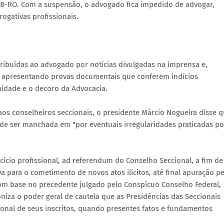
OAB-RO. Com a suspensão, o advogado fica impedido de advogar,
ogativas profissionais.
ibuídas ao advogado por notícias divulgadas na imprensa e,
 apresentando provas documentais que conferem indícios
nidade e o decoro da Advocacia.
os conselheiros seccionais, o presidente Márcio Nogueira disse 
ode ser manchada em "por eventuais irregularidades praticadas po
cício profissional, ad referendum do Conselho Seccional, a fim de
rva para o cometimento de novos atos ilícitos, até final apuração p
com base no precedente julgado pelo Conspícuo Conselho Federal,
iza o poder geral de cautela que as Presidências das Seccionais
ional de seus inscritos, quando presentes fatos e fundamentos