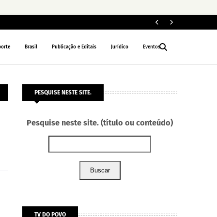
Fe
POLÍTICA
porte
Brasil
Publicação e Editais
Jurídico
Eventos
PESQUISE NESTE SITE.
Pesquise neste site. (título ou conteúdo)
Buscar
TV DO POVO