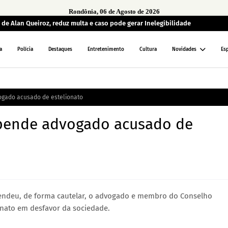
Rondônia, 06 de Agosto de 2026
de Alan Queiroz, reduz multa e caso pode gerar Inelegibilidade
a
Polícia
Destaques
Entretenimento
Cultura
Novidades
Es
gado acusado de estelionato
pende advogado acusado de
endeu, de forma cautelar, o advogado e membro do Conselho
onato em desfavor da sociedade.