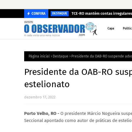
TCE-RO mantém contas irregulares 
CONFIRA
DESTAQUE
Capa
Polític
Página inicial
Destaque
Presidente da OAB-RO suspende advo
Presidente da OAB-RO sus
estelionato
dezembro 17, 2022
Porto Velho, RO -
O presidente Márcio Nogueira susp
Seccional apontado como autor de práticas de esteli