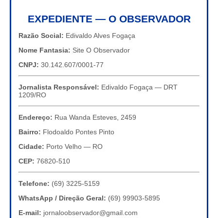
EXPEDIENTE — O OBSERVADOR
Razão Social:
Edivaldo Alves Fogaça
Nome Fantasia:
Site O Observador
CNPJ:
30.142.607/0001-77
Jornalista Responsável:
Edivaldo Fogaça — DRT
1209/RO
Endereço:
Rua Wanda Esteves, 2459
Bairro:
Flodoaldo Pontes Pinto
Cidade:
Porto Velho — RO
CEP:
76820-510
Telefone:
(69) 3225-5159
WhatsApp / Direção Geral:
(69) 99903-5895
E-mail:
jornaloobservador@gmail.com