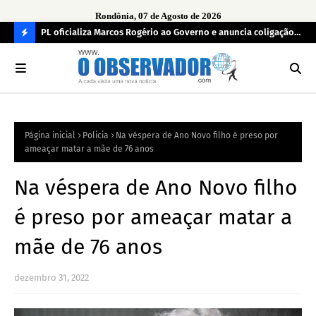
Rondônia, 07 de Agosto de 2026
r
PL oficializa Marcos Rogério ao Governo e anuncia coligação
MDB
as já
com cinco partidos em Rondônia
con
C
O
N
FI
Página inicial
Policia
Na véspera de Ano Novo filho é preso por
R
ameaçar matar a mãe de 76 anos
A
Na véspera de Ano Novo filho
é preso por ameaçar matar a
mãe de 76 anos
dezembro 31, 2022