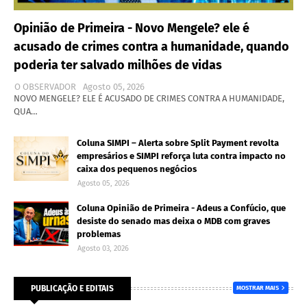
Opinião de Primeira - Novo Mengele? ele é
acusado de crimes contra a humanidade, quando
poderia ter salvado milhões de vidas
O OBSERVADOR
Agosto 05, 2026
NOVO MENGELE? ELE É ACUSADO DE CRIMES CONTRA A HUMANIDADE,
QUA…
Coluna SIMPI – Alerta sobre Split Payment revolta
empresários e SIMPI reforça luta contra impacto no
caixa dos pequenos negócios
Agosto 05, 2026
Coluna Opinião de Primeira - Adeus a Confúcio, que
desiste do senado mas deixa o MDB com graves
problemas
Agosto 03, 2026
PUBLICAÇÃO E EDITAIS
MOSTRAR MAIS