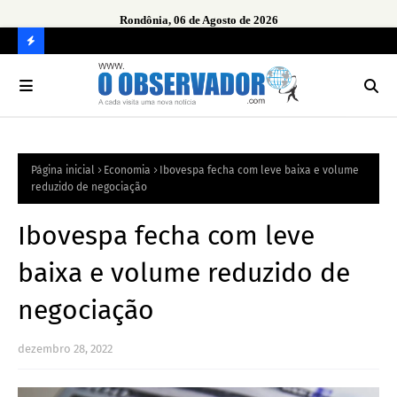
Rondônia, 06 de Agosto de 2026
urante
Ope
em 
C
O
N
FI
Página inicial
Economia
Ibovespa fecha com leve baixa e volume
R
reduzido de negociação
A
Ibovespa fecha com leve
baixa e volume reduzido de
negociação
dezembro 28, 2022