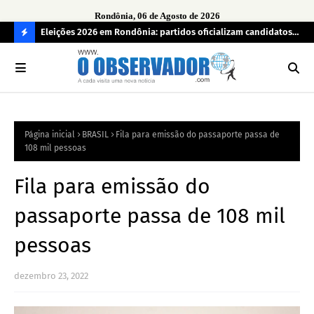
Rondônia, 06 de Agosto de 2026
grama
Eleições 2026 em Rondônia: partidos oficializam candidatos a
Car
deputado estadual, partidos não conseguem formar chapas
apr
C
completas
O
N
FI
Página inicial
BRASIL
Fila para emissão do passaporte passa de
R
108 mil pessoas
A
Fila para emissão do
passaporte passa de 108 mil
pessoas
dezembro 23, 2022