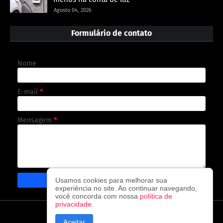
Agosto 04, 2026
Formulário de contato
Nome
E-mail
*
Mensagem
*
Usamos cookies para melhorar sua
experiência no site. Ao continuar navegando,
você concorda com nossa
política de
privacidade
.
CAPA
CONTATO
POLÍTICA DE PRIVACIDADE
Aceitar