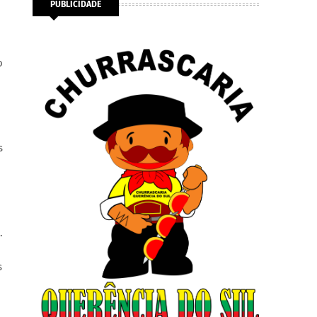
PUBLICIDADE
o
o
s
.
s