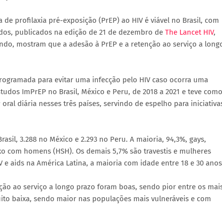
 de profilaxia pré-exposição (PrEP) ao HIV é viável no Brasil, com
dos, publicados na edição de 21 de dezembro de
The Lancet HIV
,
undo, mostram que a adesão à PrEP e a retenção ao serviço a long
ogramada para evitar uma infecção pelo HIV caso ocorra uma
tudos ImPrEP no Brasil, México e Peru, de 2018 a 2021 e teve com
P oral diária nesses três países, servindo de espelho para iniciativa
asil, 3.288 no México e 2.293 no Peru. A maioria, 94,3%, gays,
xo com homens (HSH). Os demais 5,7% são travestis e mulheres
 e aids na América Latina, a maioria com idade entre 18 e 30 anos
ção ao serviço a longo prazo foram boas, sendo pior entre os mai
muito baixa, sendo maior nas populações mais vulneráveis e com