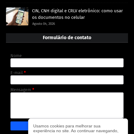
CIN, CNH digital e CRLV eletrônico: como usar
os documentos no celular
Agosto 04, 2026
Formulário de contato
Nome
E-mail
*
Mensagem
*
Usamos cookies para melhorar sua
experiência no site. Ao continuar navegando,