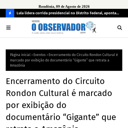
Rondônia, 09 de Agosto de 2026
tuou
Lula lidera corrida presidencial no Distrito Federal, aponta
Lei
pesquisa; Flávio Bolsonaro aparece em segundo
Kok
C
O
N
FI
Página inicial
Eventos
Encerramento do Circuito Rondon Cultural é
R
marcado por exibição do documentário “Gigante” que retrata a
A
Amazônia
Encerramento do Circuito
Rondon Cultural é marcado
por exibição do
documentário “Gigante” que