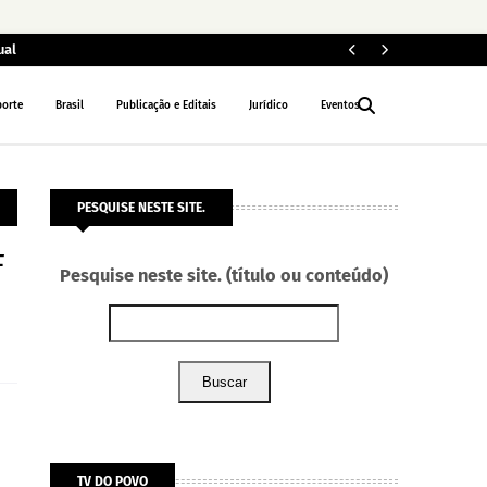
ual
ELEIÇÕES 2026
porte
Brasil
Publicação e Editais
Jurídico
Eventos
PESQUISE NESTE SITE.
F
Pesquise neste site. (título ou conteúdo)
Buscar
TV DO POVO