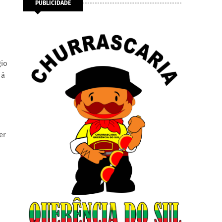
PUBLICIDADE
gio
 à
er