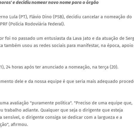
s horas' e decidiu nomear novo nome para o órgão
erno Lula (PT), Flávio Dino (PSB), decidiu cancelar a nomeação do
RF (Polícia Rodoviária Federal).
 foi no passado um entusiasta da Lava Jato e da atuação de Ser
ta também usou as redes sociais para manifestar, na época, apoio
21), 24 horas após ter anunciado a nomeação, na terça (20).
imento dele e da nossa equipe é que seria mais adequado proced
uma avaliação "puramente política". "Preciso de uma equipe que,
u trabalho adiante. Qualquer que seja o dirigente que esteja
 sensível, o dirigente consiga se dedicar com a largueza e a
ção", afirmou.