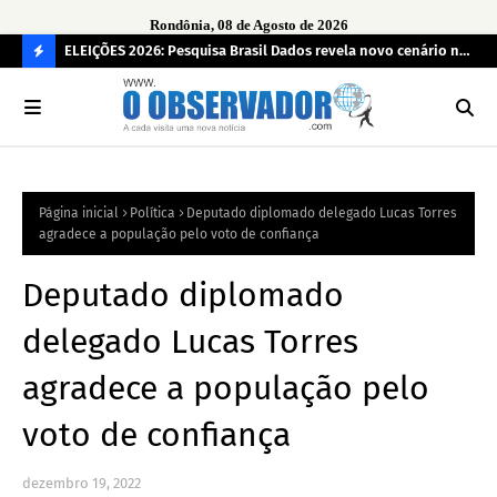
Rondônia, 08 de Agosto de 2026
eúne mais
ELEIÇÕES 2026: Pesquisa Brasil Dados revela novo cenário na
Sam
disputa pelo Governo de Rondônia
des
C
O
N
FI
Página inicial
Política
Deputado diplomado delegado Lucas Torres
R
agradece a população pelo voto de confiança
A
Deputado diplomado
delegado Lucas Torres
agradece a população pelo
voto de confiança
dezembro 19, 2022