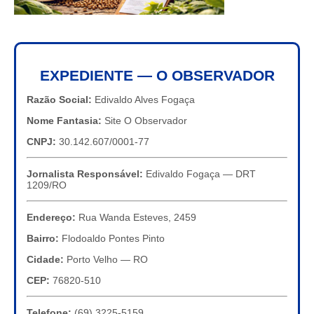
EXPEDIENTE — O OBSERVADOR
Razão Social:
Edivaldo Alves Fogaça
Nome Fantasia:
Site O Observador
CNPJ:
30.142.607/0001-77
Jornalista Responsável:
Edivaldo Fogaça — DRT
1209/RO
Endereço:
Rua Wanda Esteves, 2459
Bairro:
Flodoaldo Pontes Pinto
Cidade:
Porto Velho — RO
CEP:
76820-510
Telefone:
(69) 3225-5159