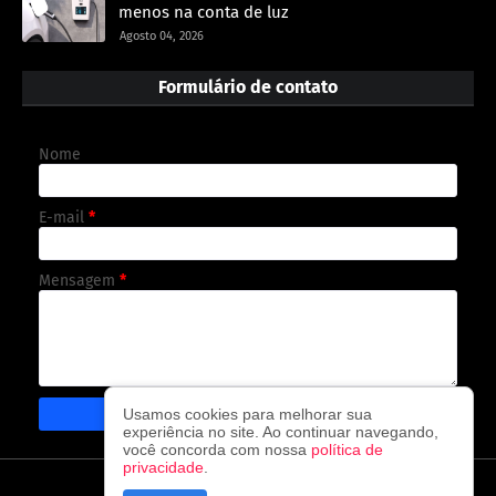
menos na conta de luz
Agosto 04, 2026
Formulário de contato
Nome
E-mail
*
Mensagem
*
Usamos cookies para melhorar sua
experiência no site. Ao continuar navegando,
você concorda com nossa
política de
privacidade
.
CAPA
CONTATO
POLÍTICA DE PRIVACIDADE