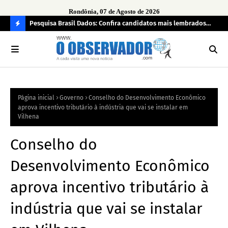
Rondônia, 07 de Agosto de 2026
ontrato
Pesquisa Brasil Dados: Confira candidatos mais lembrados
Opi
car
pelo eleitorado de Rondônia para deputado estadual
tem
C
bra
O
N
FI
Página inicial
Governo
Conselho do Desenvolvimento Econômico
R
aprova incentivo tributário à indústria que vai se instalar em
A
Vilhena
Conselho do
Desenvolvimento Econômico
aprova incentivo tributário à
indústria que vai se instalar