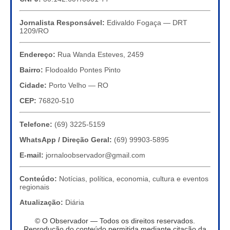
Jornalista Responsável:
Edivaldo Fogaça — DRT
1209/RO
Endereço:
Rua Wanda Esteves, 2459
Bairro:
Flodoaldo Pontes Pinto
Cidade:
Porto Velho — RO
CEP:
76820-510
Telefone:
(69) 3225-5159
WhatsApp / Direção Geral:
(69) 99903-5895
E-mail:
jornaloobservador@gmail.com
Conteúdo:
Notícias, política, economia, cultura e eventos
regionais
Atualização:
Diária
© O Observador — Todos os direitos reservados.
Reprodução do conteúdo permitida mediante citação da