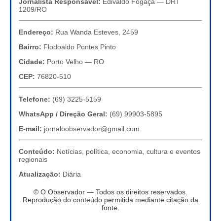
Jornalista Responsável:
Edivaldo Fogaça — DRT
1209/RO
Endereço:
Rua Wanda Esteves, 2459
Bairro:
Flodoaldo Pontes Pinto
Cidade:
Porto Velho — RO
CEP:
76820-510
Telefone:
(69) 3225-5159
WhatsApp / Direção Geral:
(69) 99903-5895
E-mail:
jornaloobservador@gmail.com
Conteúdo:
Notícias, política, economia, cultura e eventos
regionais
Atualização:
Diária
© O Observador — Todos os direitos reservados.
Reprodução do conteúdo permitida mediante citação da
fonte.