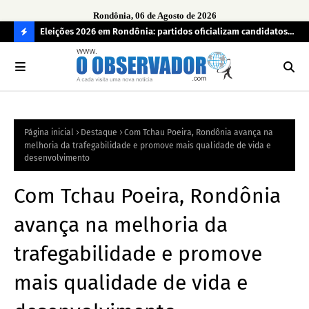
Rondônia, 06 de Agosto de 2026
grama
Eleições 2026 em Rondônia: partidos oficializam candidatos a
Car
deputado estadual, partidos não conseguem formar chapas
apr
C
completas
O
N
FI
Página inicial
Destaque
Com Tchau Poeira, Rondônia avança na
R
melhoria da trafegabilidade e promove mais qualidade de vida e
A
desenvolvimento
Com Tchau Poeira, Rondônia
avança na melhoria da
trafegabilidade e promove
mais qualidade de vida e