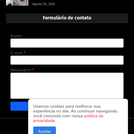
Agosto 04, 2026
Formulário de contato
Nome
E-mail
*
Mensagem
*
Usamos cookies para melhorar sua
experiência no site. Ao continuar navegando,
você concorda com nossa
política de
privacidade
.
CAPA
CONTATO
POLÍTICA DE PRIVACIDADE
Aceitar