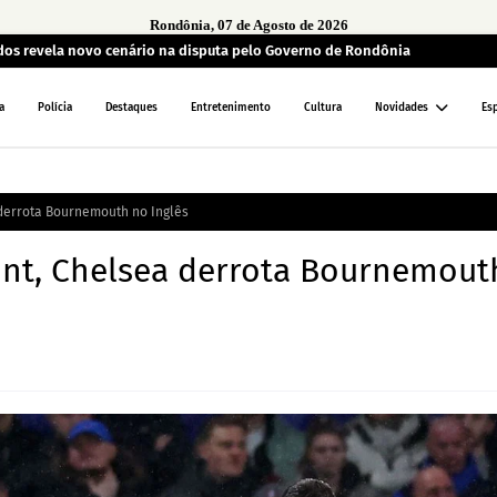
Rondônia, 07 de Agosto de 2026
ados revela novo cenário na disputa pelo Governo de Rondônia
a
Polícia
Destaques
Entretenimento
Cultura
Novidades
Es
derrota Bournemouth no Inglês
unt, Chelsea derrota Bournemout