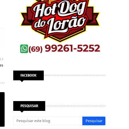
S
es
FACEBOOK
PESQUISAR