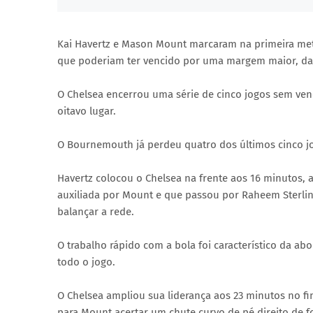
Kai Havertz e Mason Mount marcaram na primeira me
que poderiam ter vencido por uma margem maior, dad
O Chelsea encerrou uma série de cinco jogos sem ven
oitavo lugar.
O Bournemouth já perdeu quatro dos últimos cinco 
Havertz colocou o Chelsea na frente aos 16 minutos, a
auxiliada por Mount e que passou por Raheem Sterling
balançar a rede.
O trabalho rápido com a bola foi característico da
todo o jogo.
O Chelsea ampliou sua liderança aos 23 minutos no fi
para Mount acertar um chute curvo de pé direito de f