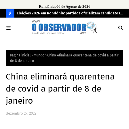
Rondônia, 06 de Agosto de 2026
grama
Eleições 2026 em Rondônia: partidos oficializam candidatos a
Car
deputado estadual, partidos não conseguem formar chapas
apr
C
completas
O
N
FI
Página inicial
Mundo
China eliminará quarentena de covid a partir
R
de 8 de janeiro
A
China eliminará quarentena
de covid a partir de 8 de
janeiro
dezembro 27, 2022