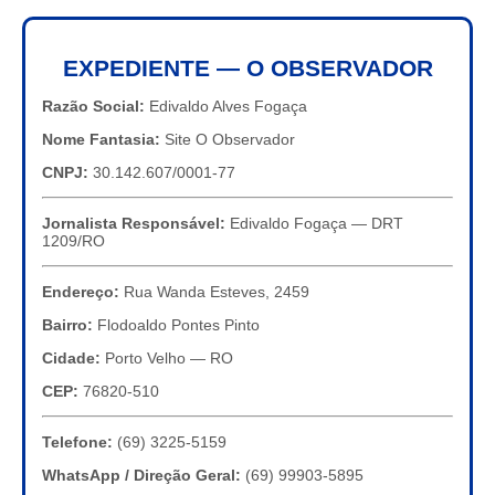
EXPEDIENTE — O OBSERVADOR
Razão Social:
Edivaldo Alves Fogaça
Nome Fantasia:
Site O Observador
CNPJ:
30.142.607/0001-77
Jornalista Responsável:
Edivaldo Fogaça — DRT
1209/RO
Endereço:
Rua Wanda Esteves, 2459
Bairro:
Flodoaldo Pontes Pinto
Cidade:
Porto Velho — RO
CEP:
76820-510
Telefone:
(69) 3225-5159
WhatsApp / Direção Geral:
(69) 99903-5895