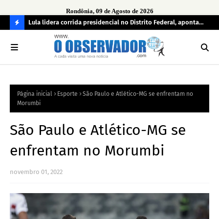
Rondônia, 09 de Agosto de 2026
tuou
Lula lidera corrida presidencial no Distrito Federal, aponta
Lei
pesquisa; Flávio Bolsonaro aparece em segundo
Kok
C
O
N
FI
Página inicial
Esporte
São Paulo e Atlético-MG se enfrentam no
R
Morumbi
A
São Paulo e Atlético-MG se
enfrentam no Morumbi
novembro 01, 2022