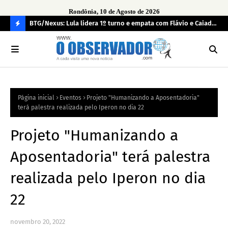
Rondônia, 10 de Agosto de 2026
BTG/Nexus: Lula lidera 1º turno e empata com Flávio e Caiado
Inc
no 2º
fun
C
O
N
FI
Página inicial
Eventos
Projeto "Humanizando a Aposentadoria"
R
terá palestra realizada pelo Iperon no dia 22
A
Projeto "Humanizando a
Aposentadoria" terá palestra
realizada pelo Iperon no dia
22
novembro 20, 2022