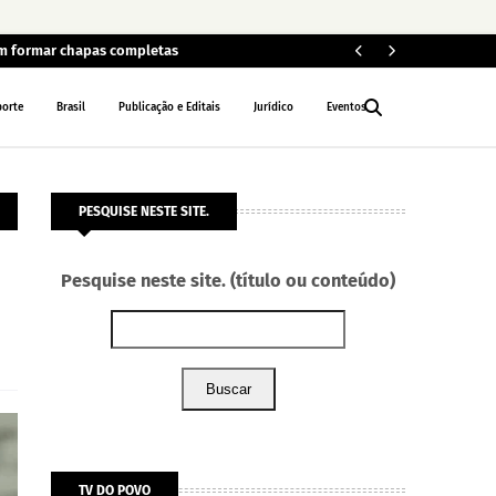
em formar chapas completas
Car
POLÍCIA
porte
Brasil
Publicação e Editais
Jurídico
Eventos
PESQUISE NESTE SITE.
Pesquise neste site. (título ou conteúdo)
Buscar
TV DO POVO