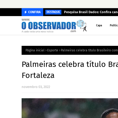
Pesquisa Brasil Dados: Confira c
CONFIRA
DESTAQUE
Capa
Polític
Página inicial
Esporte
Palmeiras celebra título Brasileiro co
Palmeiras celebra título B
Fortaleza
novembro 03, 2022