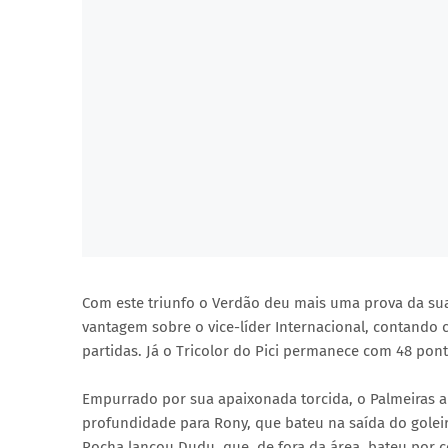
Com este triunfo o Verdão deu mais uma prova da sua 
vantagem sobre o vice-líder Internacional, contando
partidas. Já o Tricolor do Pici permanece com 48 pont
Empurrado por sua apaixonada torcida, o Palmeiras a
profundidade para Rony, que bateu na saída do golei
Rocha lançou Dudu, que, de fora da área, bateu por 