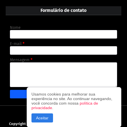
Formulário de contato
Nome
E-mail
*
Mensagem
*
Usamos cookies para melhorar sua
experiência no site. Ao continuar navegando,
você concorda com nossa
política de
privacidade
.
CAPA
CONTATO
POLÍTICA DE PRIVACIDADE
Aceitar
Copyright ©
2026
O observador - A cada visita uma nova notícia!