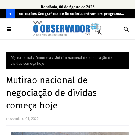
Rondônia, 06 de Agosto de 2026
ndecisos
Indicações Geográficas de Rondônia entram em programa
Seg
internacional para acelerar negócios
his
C
O
N
FI
Página inicial
Economia
Mutirão nacional de negociação de
R
dívidas começa hoje
A
Mutirão nacional de
negociação de dívidas
começa hoje
novembro 01, 2022