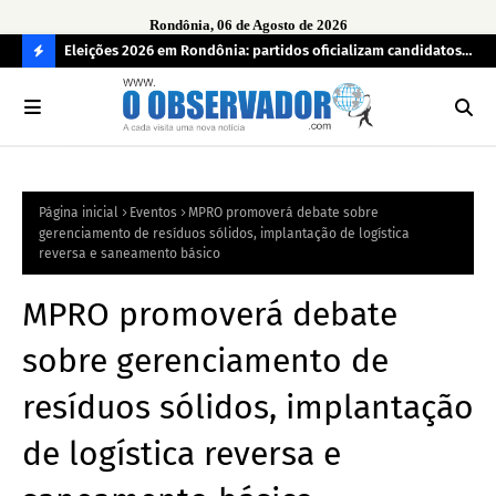
Rondônia, 06 de Agosto de 2026
grama
Eleições 2026 em Rondônia: partidos oficializam candidatos a
Car
deputado estadual, partidos não conseguem formar chapas
apr
C
completas
O
N
FI
Página inicial
Eventos
MPRO promoverá debate sobre
R
gerenciamento de resíduos sólidos, implantação de logística
A
reversa e saneamento básico
MPRO promoverá debate
sobre gerenciamento de
resíduos sólidos, implantação
de logística reversa e