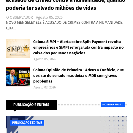
acusado de crimes contra a humanidade, quando
poderia ter salvado milhões de vidas
O OBSERVADOR
Agosto 05, 2026
NOVO MENGELE? ELE É ACUSADO DE CRIMES CONTRA A HUMANIDADE,
QUA…
Coluna SIMPI – Alerta sobre Split Payment revolta
empresários e SIMPI reforça luta contra impacto no
caixa dos pequenos negócios
Agosto 05, 2026
Coluna Opinião de Primeira - Adeus a Confúcio, que
desiste do senado mas deixa o MDB com graves
problemas
Agosto 03, 2026
PUBLICAÇÃO E EDITAIS
MOSTRAR MAIS
PUBLICAÇÃO E EDITAIS