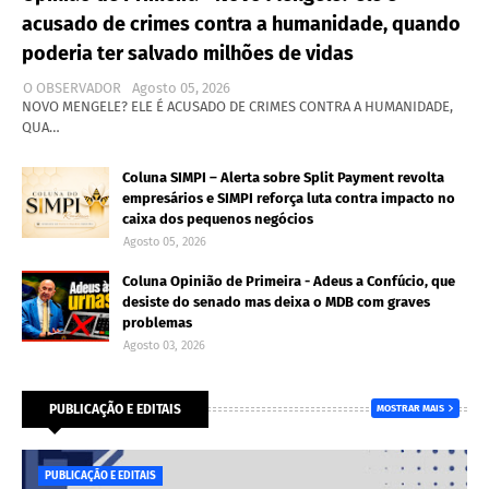
acusado de crimes contra a humanidade, quando
poderia ter salvado milhões de vidas
O OBSERVADOR
Agosto 05, 2026
NOVO MENGELE? ELE É ACUSADO DE CRIMES CONTRA A HUMANIDADE,
QUA…
Coluna SIMPI – Alerta sobre Split Payment revolta
empresários e SIMPI reforça luta contra impacto no
caixa dos pequenos negócios
Agosto 05, 2026
Coluna Opinião de Primeira - Adeus a Confúcio, que
desiste do senado mas deixa o MDB com graves
problemas
Agosto 03, 2026
PUBLICAÇÃO E EDITAIS
MOSTRAR MAIS
PUBLICAÇÃO E EDITAIS