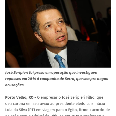
José Seripieri foi preso em operação que investigava
repasses em 2014 à campanha de Serra, que sempre negou
acusações
Porto Velho, RO -
O empresário José Seripieri Filho, que
deu carona em seu avião ao presidente eleito Luiz Inácio
Lula da Silva (PT) em viagem para o Egito, firmou acordo de
delação com o Ministério Público em 2020 e confessou o