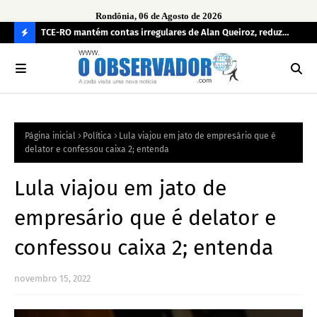
Rondônia, 06 de Agosto de 2026
e
TCE-RO mantém contas irregulares de Alan Queiroz, reduz
Fe
multa e caso pode gerar Inelegibilidade
Ron
C
O
N
FI
Página inicial
Política
Lula viajou em jato de empresário que é
R
delator e confessou caixa 2; entenda
A
Lula viajou em jato de
empresário que é delator e
confessou caixa 2; entenda
novembro 15, 2022