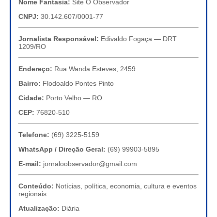
Nome Fantasia:
Site O Observador
CNPJ:
30.142.607/0001-77
Jornalista Responsável:
Edivaldo Fogaça — DRT
1209/RO
Endereço:
Rua Wanda Esteves, 2459
Bairro:
Flodoaldo Pontes Pinto
Cidade:
Porto Velho — RO
CEP:
76820-510
Telefone:
(69) 3225-5159
WhatsApp / Direção Geral:
(69) 99903-5895
E-mail:
jornaloobservador@gmail.com
Conteúdo:
Notícias, política, economia, cultura e eventos
regionais
Atualização:
Diária