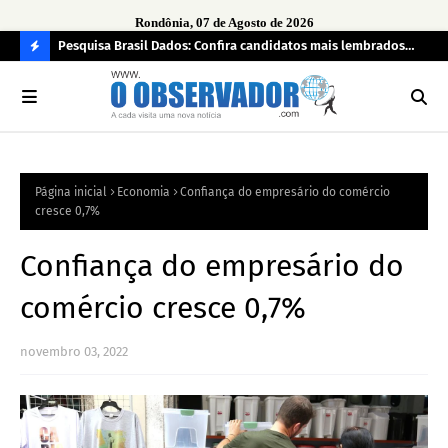
Rondônia, 07 de Agosto de 2026
 pendência
Pesquisa Brasil Dados: Confira candidatos mais lembrados
PL 
pelo eleitorado de Rondônia para deputado estadual
com
C
O
N
FI
Página inicial
Economia
Confiança do empresário do comércio
R
cresce 0,7%
A
Confiança do empresário do
comércio cresce 0,7%
novembro 03, 2022