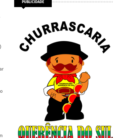
PUBLICIDADE
e
)
ar
to
om