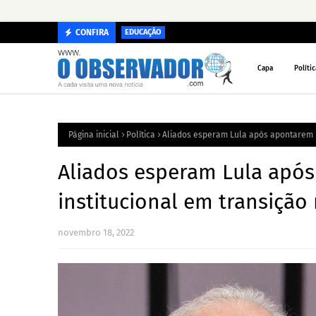
CONFIRA
EDUCAÇÃO
Capa
Polític
Página inicial
Política
Aliados esperam Lula após apontarem p
Aliados esperam Lula apó
institucional em transição
novembro 18, 2022