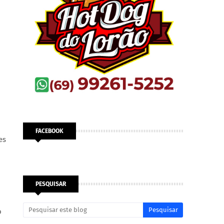
FACEBOOK
es
PESQUISAR
o