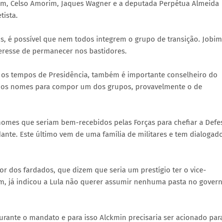
bim, Celso Amorim, Jaques Wagner e a deputada Perpétua Almeida
tista.
 é possível que nem todos integrem o grupo de transição. Jobim
eresse de permanecer nos bastidores.
 os tempos de Presidência, também é importante conselheiro do
 dos nomes para compor um dos grupos, provavelmente o de
nomes que seriam bem-recebidos pelas Forças para chefiar a Defe
dante. Este último vem de uma família de militares e tem dialogad
dos fardados, que dizem que seria um prestígio ter o vice-
ém, já indicou a Lula não querer assumir nenhuma pasta no govern
 durante o mandato e para isso Alckmin precisaria ser acionado par