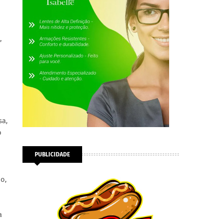
,
sa,
o
PUBLICIDADE
o,
a