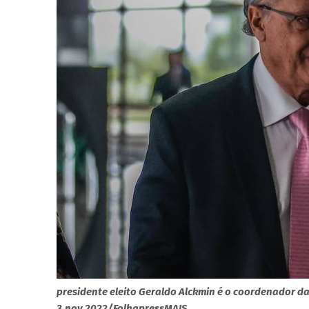
presidente eleito Geraldo Alckmin é o coordenador da
3.nov.2022/FolhapressMAIS