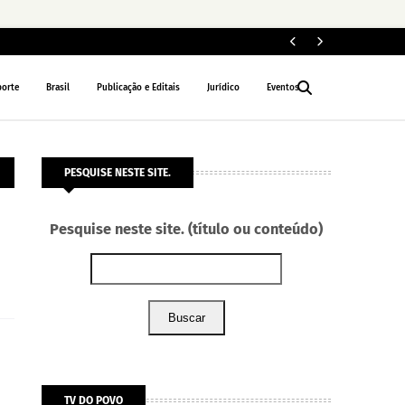
Ope
POLÍCIA
porte
Brasil
Publicação e Editais
Jurídico
Eventos
PESQUISE NESTE SITE.
Pesquise neste site. (título ou conteúdo)
Buscar
TV DO POVO