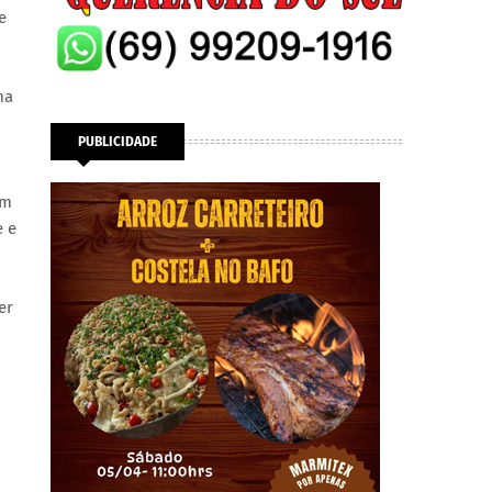
e
ma
PUBLICIDADE
om
e e
er