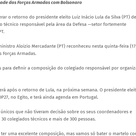
idade das Forças Armadas com Bolsonaro
ar o retorno do presidente eleito Luiz Inácio Lula da Silva (PT) d
po técnico responsável pela área da Defesa —setor fortemente
PT.
inistro Aloizio Mercadante (PT) reconheceu nesta quinta-feira (17
s Forças Armadas.
es para definir a composição do colegiado responsável por organiz
rá após o retorno de Lula, na próxima semana. O presidente elei
P27, no Egito, e terá ainda agenda em Portugal.
s únicos que não tiveram decisão sobre os seus coordenadores e
30 colegiados técnicos e mais de 300 pessoas.
s ter uma excelente composição, mas vamos só bater o martelo c