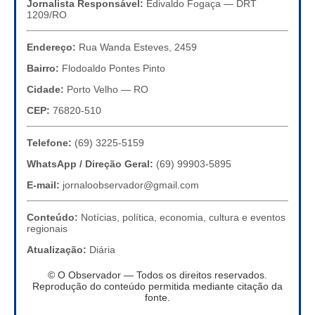
Jornalista Responsável:
Edivaldo Fogaça — DRT
1209/RO
Endereço:
Rua Wanda Esteves, 2459
Bairro:
Flodoaldo Pontes Pinto
Cidade:
Porto Velho — RO
CEP:
76820-510
Telefone:
(69) 3225-5159
WhatsApp / Direção Geral:
(69) 99903-5895
E-mail:
jornaloobservador@gmail.com
Conteúdo:
Notícias, política, economia, cultura e eventos
regionais
Atualização:
Diária
© O Observador — Todos os direitos reservados.
Reprodução do conteúdo permitida mediante citação da
fonte.