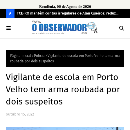
Rondônia, 06 de Agosto de 2026
e
TCE-RO mantém contas irregulares de Alan Queiroz, reduz
Fe
multa e caso pode gerar Inelegibilidade
Ron
C
O
N
FI
Página inicial
Policia
Vigilante de escola em Porto Velho tem arma
R
roubada por dois suspeitos
A
Vigilante de escola em Porto
Velho tem arma roubada por
dois suspeitos
outubro 15, 2022