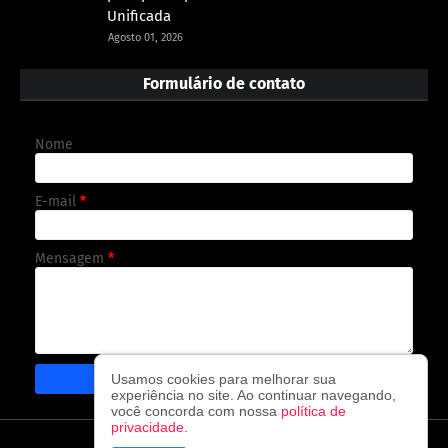
Unificada
Agosto 01, 2026
Formulário de contato
Nome
E-mail
*
Mensagem
*
Usamos cookies para melhorar sua
experiência no site. Ao continuar navegando,
você concorda com nossa
política de
privacidade
.