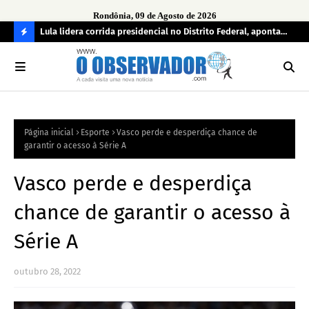
Rondônia, 09 de Agosto de 2026
tuou
Lula lidera corrida presidencial no Distrito Federal, aponta
Lei
pesquisa; Flávio Bolsonaro aparece em segundo
Kok
C
O
N
FI
Página inicial
Esporte
Vasco perde e desperdiça chance de
R
garantir o acesso à Série A
A
Vasco perde e desperdiça
chance de garantir o acesso à
Série A
outubro 28, 2022