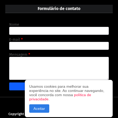
Formulário de contato
Nome
E-mail
*
Mensagem
*
Usamos cookies para melhorar sua
experiência no site. Ao continuar navegando,
você concorda com nossa
política de
privacidade
.
CAPA
CONTATO
POLÍTICA DE PRIVACIDADE
Aceitar
Copyright ©
2026
O observador - A cada visita uma nova notícia!