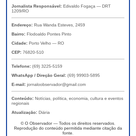
Jornalista Responsável:
Edivaldo Fogaça — DRT
1209/RO
Endereço:
Rua Wanda Esteves, 2459
Bairro:
Flodoaldo Pontes Pinto
Cidade:
Porto Velho — RO
CEP:
76820-510
Telefone:
(69) 3225-5159
WhatsApp / Direção Geral:
(69) 99903-5895
E-mail:
jornaloobservador@gmail.com
Conteúdo:
Notícias, política, economia, cultura e eventos
regionais
Atualização:
Diária
© O Observador — Todos os direitos reservados.
Reprodução do conteúdo permitida mediante citação da
fonte.