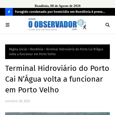
Rondônia, 08 de Agosto de 2026
o de
Foragido condenado por homicídio em Rondônia é preso
Gru
pela FICCO em Roraima
Ara
C
O
N
FI
Página inicial
Rondônia
Terminal Hidroviário do Porto Cai N’Água
R
volta a funcionar em Porto Velho
A
Terminal Hidroviário do Porto
Cai N’Água volta a funcionar
em Porto Velho
outubro 28, 2022