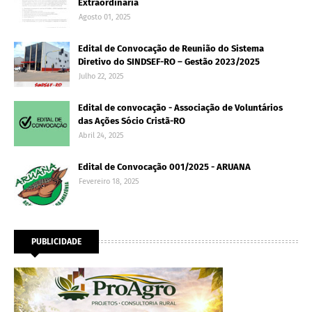
Extraordinária
Agosto 01, 2025
Edital de Convocação de Reunião do Sistema
Diretivo do SINDSEF-RO – Gestão 2023/2025
Julho 22, 2025
Edital de convocação - Associação de Voluntários
das Ações Sócio Cristã-RO
Abril 24, 2025
Edital de Convocação 001/2025 - ARUANA
Fevereiro 18, 2025
PUBLICIDADE