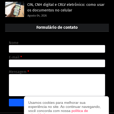
CIN, CNH digital e CRLV eletrônico: como usar
os documentos no celular
Agosto 04, 2026
Formulário de contato
Nome
E-mail
*
Mensagem
*
Usamos cookies para melhorar sua
experiência no site. Ao continuar navegando,
você concorda com nossa
política de